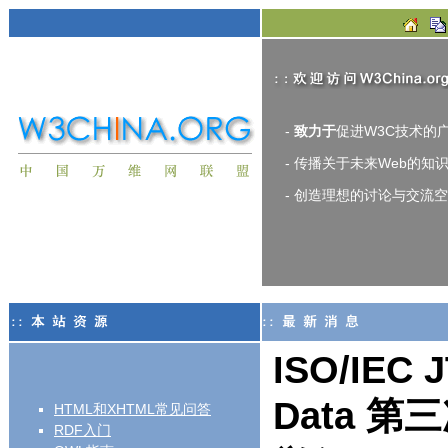
-
致力于
促进W3C技术的
- 传播关于未来Web的知
- 创造理想的讨论与交流
ISO/IEC 
Data 
HTML和XHTML常见问答
RDF入门