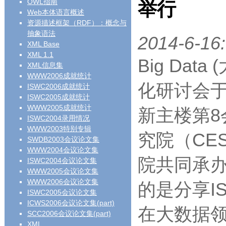
OWL指南
举行
Web本体语言概述
资源描述框架（RDF）：概念与
抽象语法
2014-6-16:
XML Base
XML 1.1
Big Da
XML信息集
WWW2006成就统计
化研讨会于
ISWC2006成就统计
ISWC2005成就统计
WWW2005成就统计
新主楼第
ISWC2004录用情况
WWW2003特别专辑
究院（CE
SWDB2003会议论文集
WWW2004会议论文集
院共同承办
ISWC2004会议论文集
WWW2005会议论文集
WWW2006会议论文集
的是分享IS
ISWC2005会议论文集
ICWS2006会议论文集(part)
在大数据
SCC2006会议论文集(part)
XML