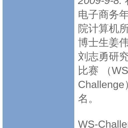
2009-9-8:
电子商务年会
院计算机
博士生姜
刘志勇研究
比赛 （WS-C
Challe
名。
WS-Cha