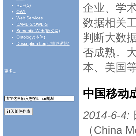
企业、学
RDF(S)
OWL
Web Services
数据相关
DAML-S/OWL-S
Semantic Web(语义网)
判断大数据
Ontology(本体)
Description Logic(描述逻辑)
否成熟。
本、美国等
更多...
中国移动
2014-6-4:
（China Mo