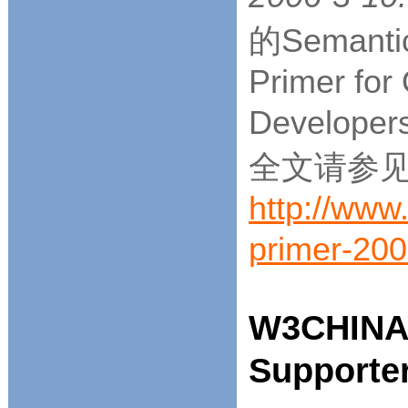
的Semanti
Primer for
Develope
全文请参
http://ww
primer-20
W3CHINA
Supporte